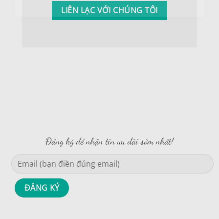
cafe, sợi organic cotton, sợi
LIÊN LẠC VỚI CHÚNG TÔI
cotton cao cấp cho đến các
sợi nano. Chung tôi có các
dòng sản phẩm cho mọi lúc
cho các con yêu, từ khi ngủ,
tắm, nghỉ ngơi, chơi cho đến
dự tiệc.
TÌM HIỂU THÊM
Đăng ký để nhận tin ưu đãi sớm nhất!