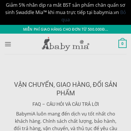
Giảm 5% nhân dịp ra mắt BST sản phẩm chăn quấn sơ
sinh Swaddle Mia™ khi mua trực tiếp tại babymia.vn
Bỏ
qua
Bỏ
MIỄN PHÍ GIAO HÀNG CHO ĐƠN TỪ 500.000Đ...
qua
nội
0
dung
VẬN CHUYỂN, GIAO HÀNG, ĐỔI SẢN
PHẨM
FAQ – CÂU HỎI VÀ CÂU TRẢ LỜI
BabymiA luôn mang đến dịch vụ tốt nhất cho
khách hàng. Chính sách chất lượng, bảo hành,
đổi trả hàng, vận chuyển, và thủ tục để yêu cầu