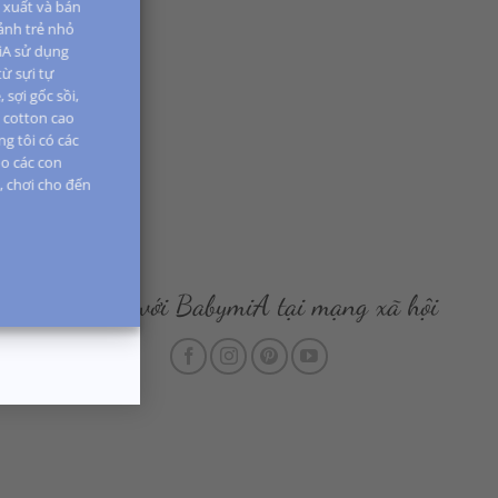
n xuất và bán
 ảnh trẻ nhỏ
iA sử dụng
từ sựi tự
 sợi gốc sồi,
i cotton cao
g tôi có các
o các con
i, chơi cho đến
Kết nối với BabymiA tại mạng xã hội