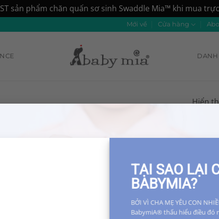
ST sản phẩm chăn quấn sơ sinh Swaddle Mia™ khi mua trực 
Mới về
Cửa hàng
Abo
ANCE
DANH 
Hiển th
Add to
Add to
Wishlist
Wishlist
TẠI SAO LẠI
BABYMIA?
BỞI VÌ CHA MẸ YÊU CON NHIỀ
BabymiA® thấu hiểu điều đó 