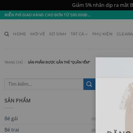
Giảm 5% nhân dịp ra mắt B
Bỏ
MIỄN PHÍ GIAO HÀNG CHO ĐƠN TỪ 500.000Đ...
qua
nội
HOME
MỚI VỀ
SƠ SINH
TẤT CẢ
PHỤ KIỆN
CLEAR
dung
TRANG CHỦ
/
SẢN PHẨM ĐƯỢC GẮN THẺ “QUẦN YẾM”
Tìm
kiếm:
SẢN PHẨM
Bé gái
(1)
Bé trai
(2)