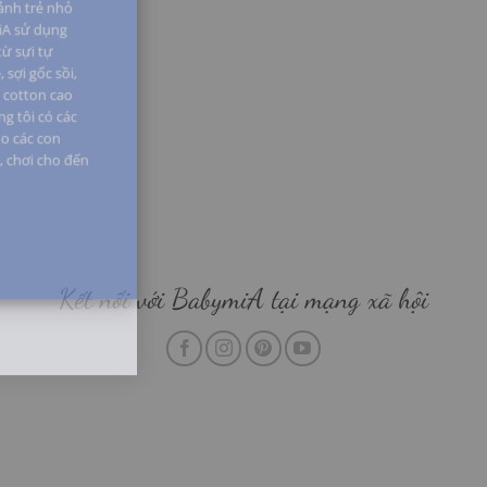
n xuất và bán
 ảnh trẻ nhỏ
iA sử dụng
từ sựi tự
 sợi gốc sồi,
i cotton cao
g tôi có các
o các con
i, chơi cho đến
Kết nối với BabymiA tại mạng xã hội