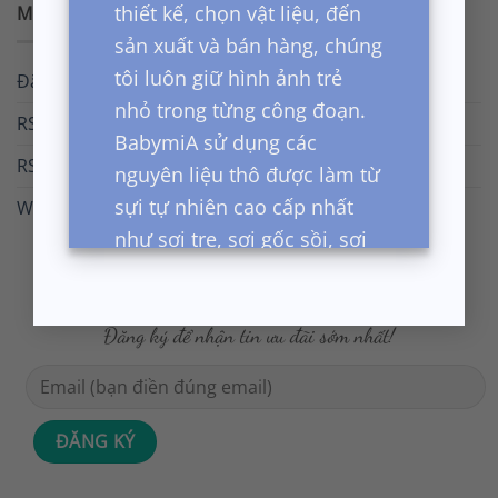
thiết kế, chọn vật liệu, đến
META
sản xuất và bán hàng, chúng
tôi luôn giữ hình ảnh trẻ
Đăng nhập
nhỏ trong từng công đoạn.
RSS bài viết
BabymiA sử dụng các
RSS bình luận
nguyên liệu thô được làm từ
sựi tự nhiên cao cấp nhất
WordPress.org
như sợi tre, sợi gốc sồi, sợi
cafe, sợi organic cotton, sợi
cotton cao cấp cho đến các
Đăng ký để nhận tin ưu đãi sớm nhất!
sợi nano. Chung tôi có các
dòng sản phẩm cho mọi lúc
cho các con yêu, từ khi ngủ,
tắm, nghỉ ngơi, chơi cho đến
dự tiệc.