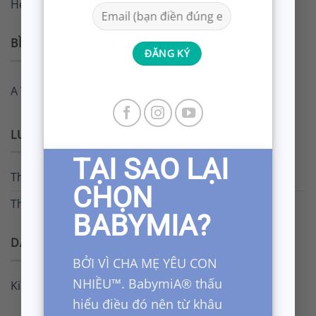
Hello world!
BÌNH LUẬN GẦN ĐÂY
A WordPress Commenter
trong
Hello world!
LƯU TRỮ
TẠI SAO LẠI
Tháng 2 2020
CHỌN
Tháng 7 2019
BABYMIA?
DANH MỤC
BỞI VÌ CHA MẸ YÊU CON
NHIỀU™. BabymiA® thấu
Kinh nghiem
hiểu điều đó nên từ khâu