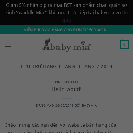
Giảm 5% nhân dịp ra mắt BST sản phẩm chăn quấn sơ
sinh Swaddle Mia™ khi mua trực tiếp tại babymia.vn
Bỏ
qua
Bỏ
MIỄN PHÍ GIAO HÀNG CHO ĐƠN TỪ 500.000Đ...
qua
nội
0
dung
LƯU TRỮ HÀNG THÁNG:
THÁNG 7 2019
KINH NGHIEM
Hello world!
ĐĂNG VÀO
26/07/2019
BỞI
BABYMIA
Chào mừng các bạn đến với website bán hàng của
thương hiệu thời trang sơ sinh cao cấp BabymiA