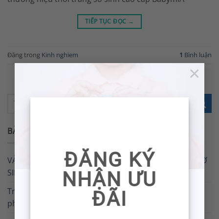
TIẾP TỤC ĐỌC
→
Đăng trong
Kinh nghiem
1
Bình luận
×
BÀI VIẾT MỚI
ĐĂNG KÝ
VẢI SỢI TRE – CHẤT LIỆU TUYỆT VỜI DÀNH CHO TRẺ SƠ
SINH
NHẬN ƯU
Trẻ nên ăn gì để tăng sức đề kháng cho hệ miễn dịch
ĐÃI
phòng chống vi khuẩn, virus?