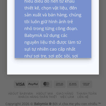
hiểu điều đó nên từ khâu
thiết kế, chọn vật liệu, đến
sản xuất và bán hàng, chúng
tôi luôn giữ hình ảnh trẻ
nhỏ trong từng công đoạn.
BabymiA sử dụng các
nguyên liệu thô được làm từ
sựi tự nhiên cao cấp nhất
Kết nối với BabymiA tại mạng xã hội
như sợi tre, sợi gốc sồi, sợi
cafe, sợi organic cotton, sợi
cotton cao cấp cho đến các
sợi nano. Chung tôi có các
dòng sản phẩm cho mọi lúc
Visa
PayPal
MasterCard
Cash
Bank
Cash
On
Transfer
on
cho các con yêu, từ khi ngủ,
ABOUT BABYMIA
ABOUT MIA
GIAO HÀNG
THANH TOÁN
Delivery
Pickup
tắm, nghỉ ngơi, chơi cho đến
KHÁCH HÀNG THÂN THIẾT
VIỆC LÀM
LIÊN HỆ
dự tiệc.
Copyright 2026 ©
Babymia ®
Bởi vì cha mẹ yêu con nhiểu ™