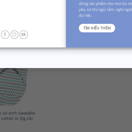
 sơ sinh Swaddle
Chăn quấn kén sơ sinh Swaddle
Chăn q
dòng sản phẩm cho mọi lúc ch
cotton in mũi tên,
Mia™ – Deluxe cotton in sao, mũi
Mia™ –
yêu, từ khi ngủ, tắm, nghỉ ngơ
tên, zig zắc
zắc, c
dự tiệc.
TÌM HIỂU THÊM
Được 
hạng
sao
Add to
Wishlist
 sơ sinh Swaddle
cotton in Zig zắc