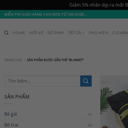
Giảm 5% nhân dịp ra mắt B
Bỏ
MIỄN PHÍ GIAO HÀNG CHO ĐƠN TỪ 500.000Đ...
qua
nội
HOME
MỚI VỀ
SƠ SINH
TẤT CẢ
PHỤ KIỆN
CLEAR
dung
TRANG CHỦ
/
SẢN PHẨM ĐƯỢC GẮN THẺ “BLANKET”
Tìm
kiếm:
SẢN PHẨM
Bé gái
(1)
Bé trai
(2)