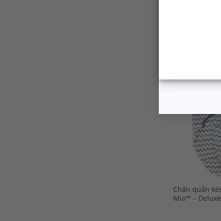
Chăn quấn kén
Mia™ – Deluxe 
sao, kẻ ngang
Mới
+
Chăn quấn kén
Mia™ – Deluxe 