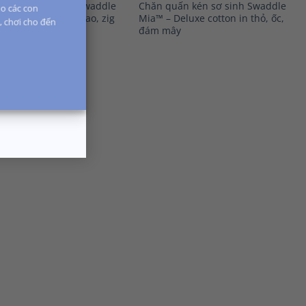
uấn kén sơ sinh Swaddle
Chăn quấn kén sơ sinh Swaddle
o các con
 Deluxe cotton in sao, zig
Mia™ – Deluxe cotton in thỏ, ốc,
i, chơi cho đến
ây thông
đám mây
xếp
5
5