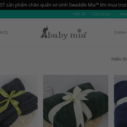
ST sản phẩm chăn quấn sơ sinh Swaddle Mia™ khi mua trực 
Mới về
Cửa hàng
Abo
ANCE
DANH 
Hiển th
Add to
Add to
Wishlist
Wishlist