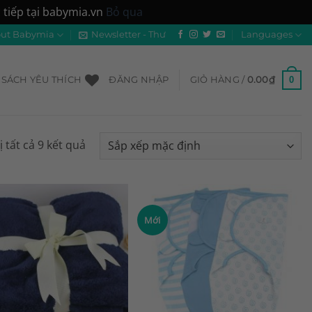
tiếp tại babymia.vn
Bỏ qua
ut Babymia
Newsletter - Thư
Languages
0
SÁCH YÊU THÍCH
ĐĂNG NHẬP
GIỎ HÀNG /
0.00
₫
ị tất cả 9 kết quả
Mới
Add to
Add to
Wishlist
Wishlist