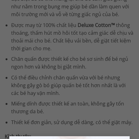
như nằm trong bụng mẹ giúp bé dần làm quen với
môi trường mới và vỗ về từng giấc ngủ của bé.
Được may từ 100% chất liệu
Deluxe Cotton™
thông
thoáng, thấm hút mồ hôi tốt tạo cảm giác dễ chịu và
thoải mái cho bé. Chất liệu vải bền, dễ giặt tiết kiệm
thời gian cho mẹ.
Chăn quấn được thiết kế cho bé sơ sinh để bé ngủ
ngon hơn và không bị giật mình.
Có thể điều chỉnh chăn quấn vừa với bé nhưng
không gây gò bó giúp quấn bé tốt hơn nhất là với
các bé hay vặn mình.
Miếng dính được thiết kế an toàn, không gây tổn
thương da bé.
Thiết kế đơn giản, sử dụng dễ dàng, có thể giặt máy.
Kích thước: