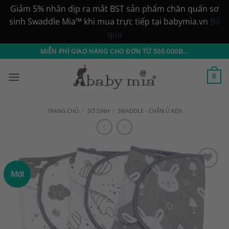
Giảm 5% nhân dịp ra mắt BST sản phẩm chăn quấn sơ
sinh Swaddle Mia™ khi mua trực tiếp tại babymia.vn
Bỏ
qua
Bỏ
MIỄN PHÍ GIAO HÀNG CHO ĐƠN TỪ 500.000Đ...
qua
nội
0
dung
TRANG CHỦ
/
SƠ SINH
/
SWADDLE - CHĂN Ủ KÉN
Mới
Add to
Wishlist