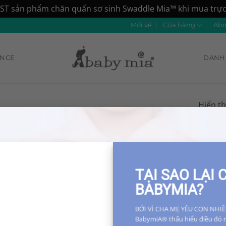
ST sản phẩm chăn quấn sơ sinh Swaddle Mia™ khi mua trực 
Mới về
Cửa hàng
Abo
ANCE
DANH 
Hiển th
Add to
Add to
Wishlist
Wishlist
TẠI SAO LẠI
BABYMIA?
BỞI VÌ CHA MẸ YÊU CON NHIỀ
BabymiA® thấu hiểu điều đó 