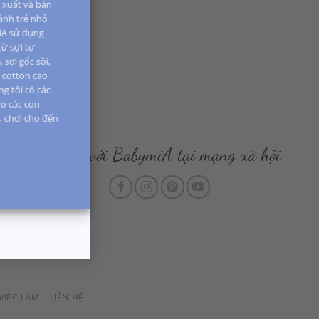
n xuất và bán
 ảnh trẻ nhỏ
iA sử dụng
từ sựi tự
 sợi gốc sồi,
i cotton cao
g tôi có các
o các con
i, chơi cho đến
Kết nối với BabymiA tại mạng xã hội
VIỆC LÀM
LIÊN HỆ