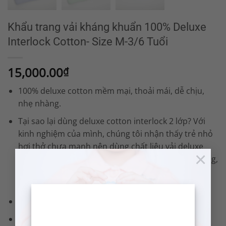
Khẩu trang vải kháng khuẩn 100% Deluxe
Interlock Cotton- Size M-3/6 Tuổi
15,000.00
₫
100% deluxe cotton mềm mại, thoải mái, dễ chịu,
nhẹ nhàng.
Tại sao lại dùng deluxe cotton interlock 2 lớp? Với
kinh nghiệm của mình, chúng tôi nhận thấy trẻ nhỏ
hơi thở chưa mạnh nên dùng chất liệu vải deluxe
×
interlock cotton 2 lớp vừa dày hơn vải jersey thường,
vừa khăn chặn được đa số các tác nhân bên ngoài
nhưng lại giúp các bé thở tốt hơn.
Được hoàn thiện kháng khuẩn cao cấp
Chun đeo khoác tai mềm mại