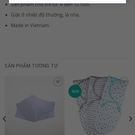
Sản phầm cho trẻ từ: 6 đến 12 tuổi
sợi nano. Chung tôi có các
dòng sản phẩm cho mọi lúc
Giặt ở nhiệt độ thường, là nhẹ.
cho các con yêu, từ khi ngủ,
Made in Vietnam
tắm, nghỉ ngơi, chơi cho đến
dự tiệc.
TÌM HIỂU THÊM
SẢN PHẨM TƯƠNG TỰ
Add to
Add to
Mới
Wishlist
Wishlist