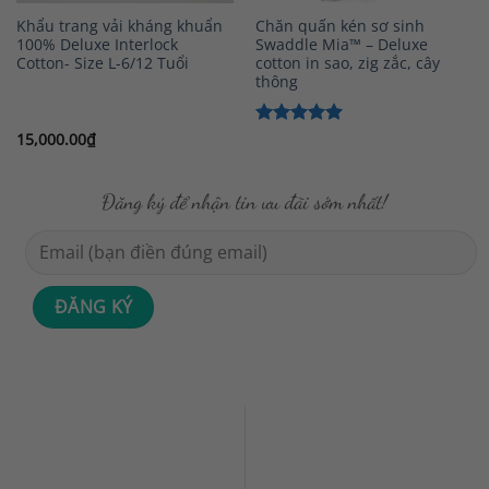
Khẩu trang vải kháng khuẩn
Chăn quấn kén sơ sinh
100% Deluxe Interlock
Swaddle Mia™ – Deluxe
Cotton- Size L-6/12 Tuổi
cotton in sao, zig zắc, cây
thông
15,000.00
₫
Được xếp
hạng
5
5
sao
Đăng ký để nhận tin ưu đãi sớm nhất!