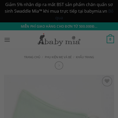
Giảm 5% nhân dịp ra mắt BST sản phẩm chăn quấn sơ
sinh Swaddle Mia™ khi mua trực tiếp tại babymia.vn
Bỏ
qua
Bỏ
MIỄN PHÍ GIAO HÀNG CHO ĐƠN TỪ 500.000Đ...
qua
nội
0
dung
TRANG CHỦ
/
PHỤ KIỆN MẸ VÀ BÉ
/
KHẨU TRANG
Add to
Wishlist